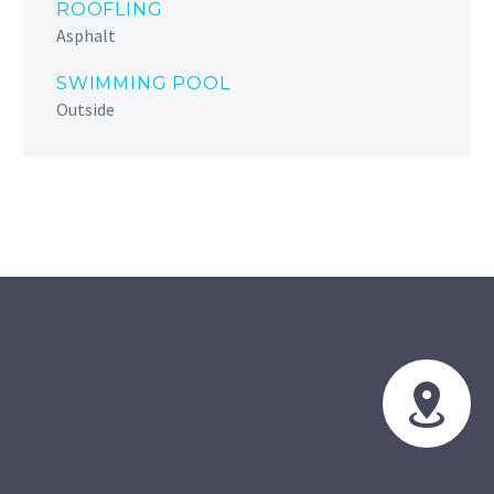
ROOFLING
Asphalt
SWIMMING POOL
Outside

