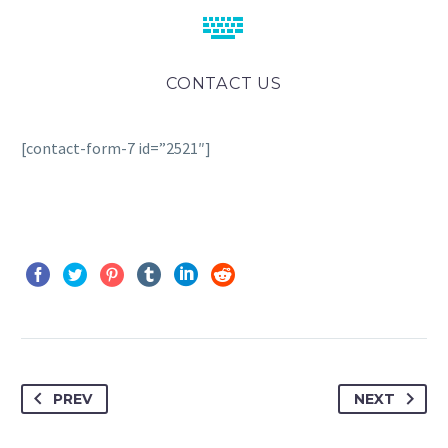


CONTACT US
[contact-form-7 id=”2521″]
PREV
NEXT