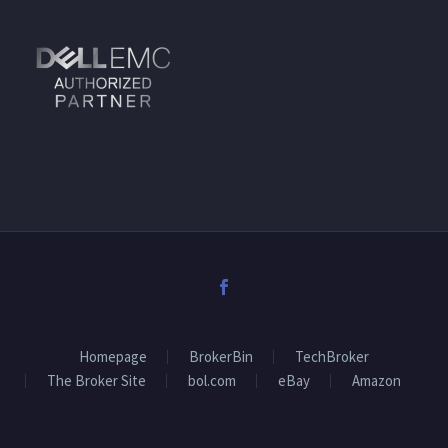
Homepage
BrokerBin
TechBroker
The Broker Site
bol.com
eBay
Amazon