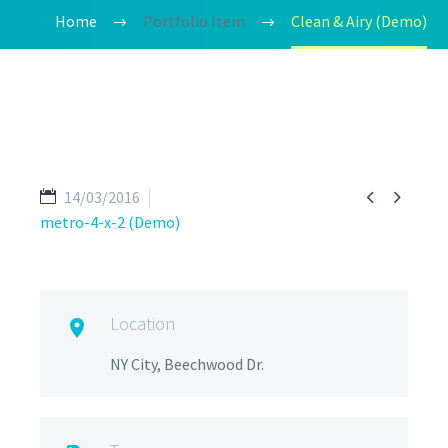
Home
Portfolio Item
Clean & Airy (Demo)


14/03/2016
metro-4-x-2 (Demo)
Location

NY City, Beechwood Dr.