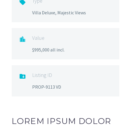
Type

Villa Deluxe, Majestic Views
Value

$995,000 all incl.
Listing ID

PROP-9113 VD
LOREM IPSUM DOLOR