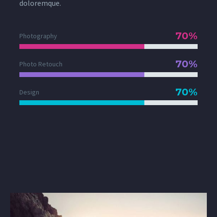
doloremque.
70%
Photography
70%
Photo Retouch
70%
Design