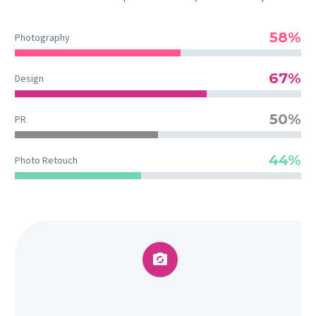
58%
Photography
67%
Design
50%
PR
44%
Photo Retouch

