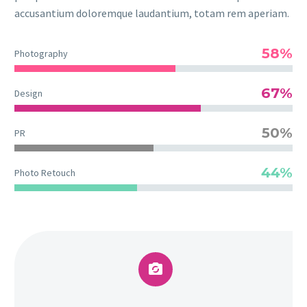
accusantium doloremque laudantium, totam rem aperiam.
58%
Photography
67%
Design
50%
PR
44%
Photo Retouch

