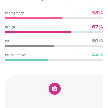
58%
Photography
67%
Design
50%
PR
44%
Photo Retouch

