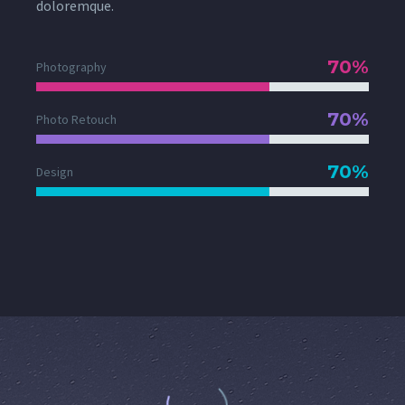
doloremque.
70%
Photography
70%
Photo Retouch
70%
Design