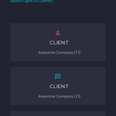
Splash Light-02 (Demo)


CLIENT
Awesome Company LTD


CLIENT
Awesome Company LTD