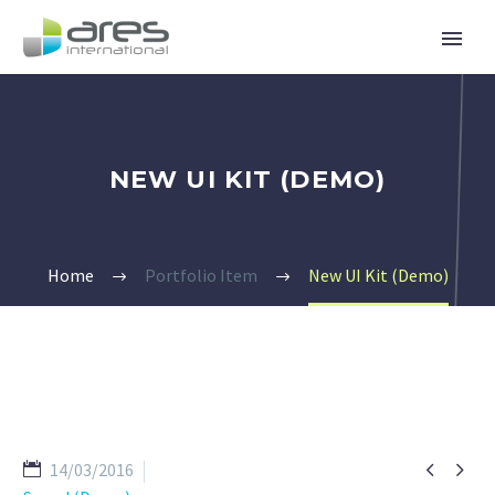
NEW UI KIT (DEMO)
Home
Portfolio Item
New UI Kit (Demo)


14/03/2016