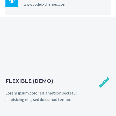

www.codex-themes.com


FLEXIBLE (DEMO)
Lorem ipsum dolor sit ametcon sectetur
adipisicing elit, sed doiusmod tempor