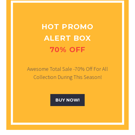
HOT PROMO
ALERT BOX
70% OFF
Awesome Total Sale -70% Off For All
Collection During This Season!
BUY NOW!