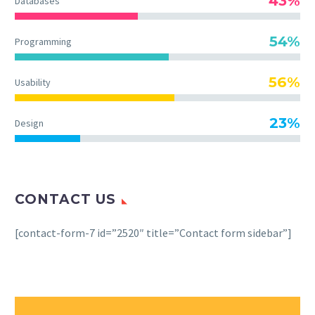
43%
Databases
54%
Programming
56%
Usability
23%
Design
CONTACT US
[contact-form-7 id=”2520″ title=”Contact form sidebar”]