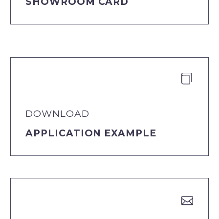
SHOWROOM CARD


DOWNLOAD
APPLICATION EXAMPLE

