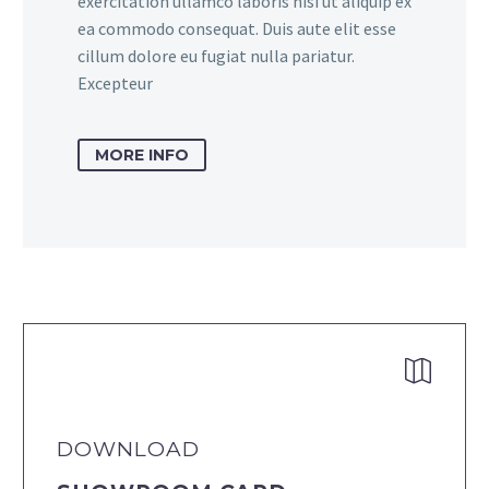
exercitation ullamco laboris nisi ut aliquip ex
ea commodo consequat. Duis aute elit esse
cillum dolore eu fugiat nulla pariatur.
Excepteur
MORE INFO


DOWNLOAD