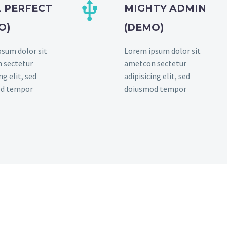


L PERFECT
MIGHTY ADMIN
O)
(DEMO)
sum dolor sit
Lorem ipsum dolor sit
 sectetur
ametcon sectetur
ng elit, sed
adipisicing elit, sed
d tempor
doiusmod tempor