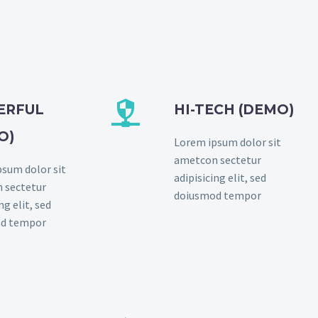


ERFUL
HI-TECH (DEMO)
O)
Lorem ipsum dolor sit
ametcon sectetur
sum dolor sit
adipisicing elit, sed
 sectetur
doiusmod tempor
ng elit, sed
d tempor