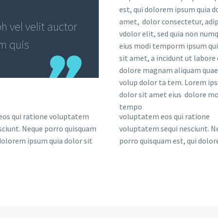
est, qui dolorem ipsum quia do
amet, dolor consectetur, adip
 vel velit auctor
vdolor elit, sed quia non nu
em quis
eius modi temporm ipsum qui
sit amet, a incidunt ut labore 
dolore magnam aliquam quae
volup dolor ta tem. Lorem ip
dolor sit amet eius dolore mo
tempo
eos qui ratione voluptatem
voluptatem eos qui ratione
sciunt. Neque porro quisquam
voluptatem sequi nesciunt. N
 dolorem ipsum quia dolor sit
porro quisquam est, qui dolo