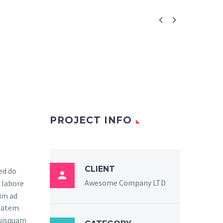


PROJECT INFO
CLIENT
sed do

Awesome Company LTD
 labore
im ad
ptatem
quisquam