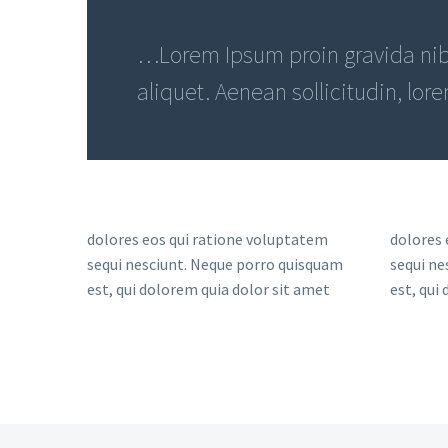
…Lorem Ipsum proin gravida nibh
aliquet. Aenean sollicitudin, lor
dolores eos qui ratione voluptatem
dolores 
sequi nesciunt. Neque porro quisquam
sequi ne
est, qui dolorem quia dolor sit amet
est, qui