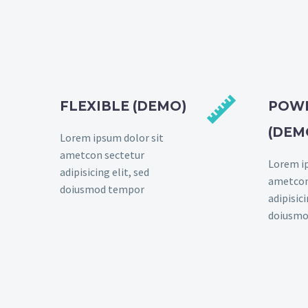


FLEXIBLE (DEMO)
POW
(DEM
Lorem ipsum dolor sit
ametcon sectetur
Lorem ip
adipisicing elit, sed
ametcon
doiusmod tempor
adipisici
doiusmo