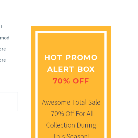
et
usmod
ore
HOT PROMO
ore
ALERT BOX
70% OFF
Awesome Total Sale
-70% Off For All
Collection During
This Season!