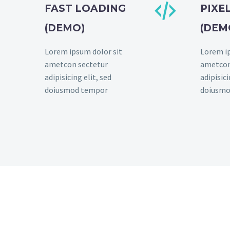


FAST LOADING
PIXE
(DEMO)
(DEM
Lorem ipsum dolor sit
Lorem ip
ametcon sectetur
ametcon
adipisicing elit, sed
adipisici
doiusmod tempor
doiusmo