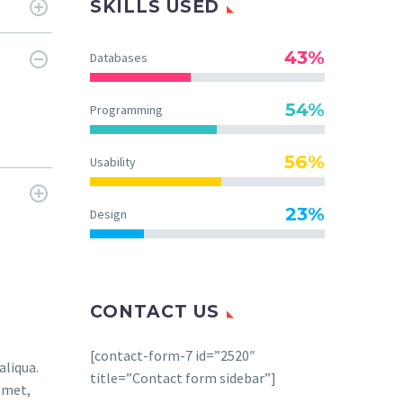
SKILLS USED
43%
Databases
54%
Programming
56%
Usability
23%
Design
CONTACT US
[contact-form-7 id=”2520″
aliqua.
title=”Contact form sidebar”]
amet,