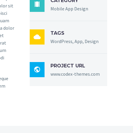
CATEGORY

lor sit
Mobile App Design
isci
mquam
a dolor
TAGS
et

WordPress, App, Design
rat
sum
di
PROJECT URL

www.codex-themes.com
eque
rem